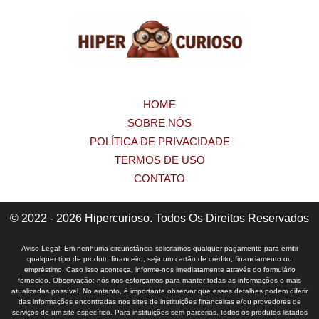
HOME
SOBRE NÓS
POLÍTICA DE PRIVACIDADE
TERMOS DE USO
CONTATO
© 2022 - 2026 Hipercurioso. Todos Os Direitos Reservados
Aviso Legal: Em nenhuma circunstância solicitamos qualquer pagamento para emitir
qualquer tipo de produto financeiro, seja um cartão de crédito, financiamento ou
empréstimo. Caso isso aconteça, informe-nos imediatamente através do formulário
fornecido. Observação: nós nos esforçamos para manter todas as informações o mais
atualizadas possível. No entanto, é importante observar que esses detalhes podem diferir
das informações encontradas nos sites de instituições financeiras e/ou provedores de
serviços de um site específico. Para instituições sem parcerias, todos os produtos listados