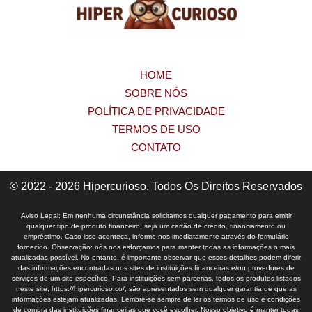
HOME
SOBRE NÓS
POLÍTICA DE PRIVACIDADE
TERMOS DE USO
CONTATO
© 2022 - 2026 Hipercurioso. Todos Os Direitos Reservados
Aviso Legal: Em nenhuma circunstância solicitamos qualquer pagamento para emitir
qualquer tipo de produto financeiro, seja um cartão de crédito, financiamento ou
empréstimo. Caso isso aconteça, informe-nos imediatamente através do formulário
fornecido. Observação: nós nos esforçamos para manter todas as informações o mais
atualizadas possível. No entanto, é importante observar que esses detalhes podem diferir
das informações encontradas nos sites de instituições financeiras e/ou provedores de
serviços de um site específico. Para instituições sem parcerias, todos os produtos listados
neste site, https://hipercurioso.co/, são apresentados sem qualquer garantia de que as
informações estejam atualizadas. Lembre-se sempre de ler os termos de uso e condições
de compra das instituições financeiras que você escolher. Nosso objetivo é manter todas