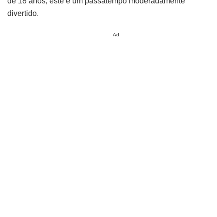
de 18 anos, este é um passatempo moderadamente
divertido.
Ad