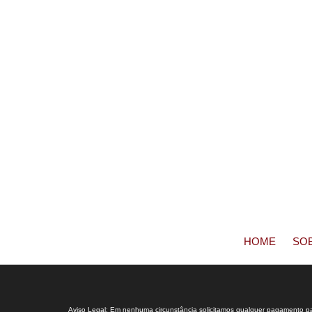
HOME
SO
Aviso Legal: Em nenhuma circunstância solicitamos qualquer pagamento para