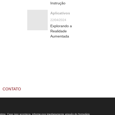
Instrução
Aplicativos
22/04/2024
Explorando a
Realidade
Aumentada
CONTATO
stimo. Caso isso aconteça, informe-nos imediatamente através do formulário