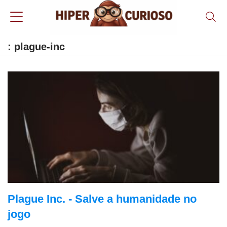
: plague-inc
Plague Inc. - Salve a humanidade no
jogo