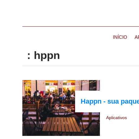
INÍCIO
A
: hppn
Happn - sua paqu
Aplicativos