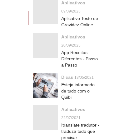
Aplicativos
09/09/2023
Aplicativo Teste de
Gravidez Online
Aplicativos
20/09/2023
App Receitas
Diferentes - Passo
a Passo
Dicas
13/05/2021
Esteja informado
de tudo com o
Quibi
Aplicativos
22/07/2021
Itranslate tradutor -
traduza tudo que
precisar