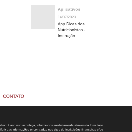
Aplicativos
14/07/2023
App Dicas dos
Nutricionistas -
Instrução
CONTATO
stimo. Caso isso aconteça, informe-nos imediatamente através do formulário
rir das informações encontradas nos sites de instituições financeiras e/ou