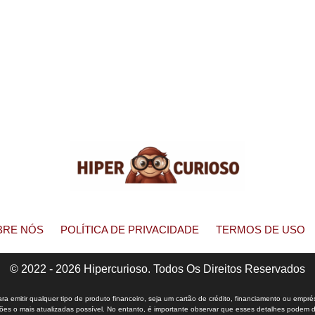
BRE NÓS
POLÍTICA DE PRIVACIDADE
TERMOS DE USO
© 2022 - 2026 Hipercurioso. Todos Os Direitos Reservados
 emitir qualquer tipo de produto financeiro, seja um cartão de crédito, financiamento ou empré
s o mais atualizadas possível. No entanto, é importante observar que esses detalhes podem dife