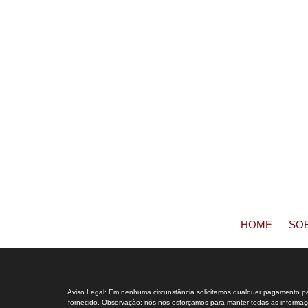
HOME
SO
Aviso Legal: Em nenhuma circunstância solicitamos qualquer pagamento para
fornecido. Observação: nós nos esforçamos para manter todas as informaçõe