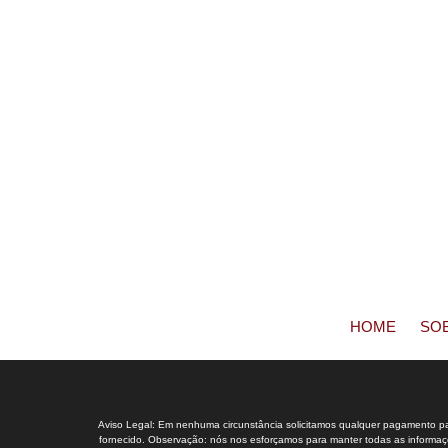
HOME
SO
Aviso Legal: Em nenhuma circunstância solicitamos qualquer pagamento para
fornecido. Observação: nós nos esforçamos para manter todas as informaçõe