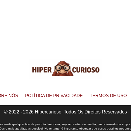
BRE NÓS
POLÍTICA DE PRIVACIDADE
TERMOS DE USO
© 2022 - 2026 Hipercurioso. Todos Os Direitos Reservados
 emitir qualquer tipo de produto financeiro, seja um cartão de crédito, financiamento ou empré
s o mais atualizadas possível. No entanto, é importante observar que esses detalhes podem dife