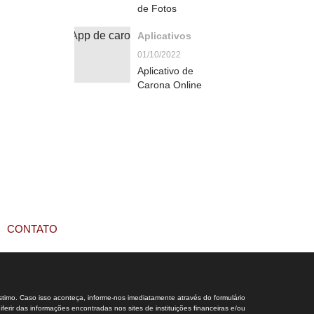
de Fotos
Aplicativos
01/10/2022
Aplicativo de
Carona Online
CONTATO
stimo. Caso isso aconteça, informe-nos imediatamente através do formulário
rir das informações encontradas nos sites de instituições financeiras e/ou