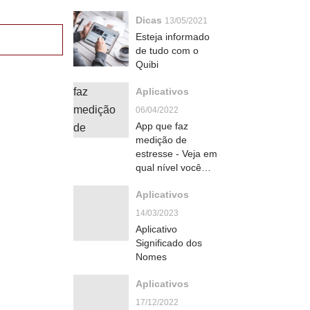
Dicas
13/05/2021
Esteja informado
de tudo com o
Quibi
Aplicativos
06/04/2022
App que faz
medição de
estresse - Veja em
qual nível você
está
Aplicativos
14/03/2023
Aplicativo
Significado dos
Nomes
Aplicativos
17/12/2022