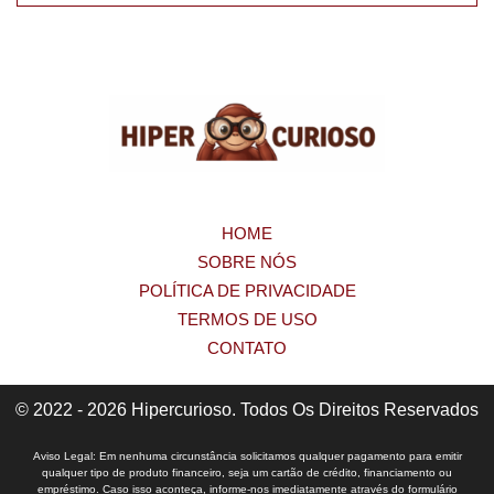
HOME
SOBRE NÓS
POLÍTICA DE PRIVACIDADE
TERMOS DE USO
CONTATO
© 2022 - 2026 Hipercurioso. Todos Os Direitos Reservados
Aviso Legal: Em nenhuma circunstância solicitamos qualquer pagamento para emitir
qualquer tipo de produto financeiro, seja um cartão de crédito, financiamento ou
empréstimo. Caso isso aconteça, informe-nos imediatamente através do formulário