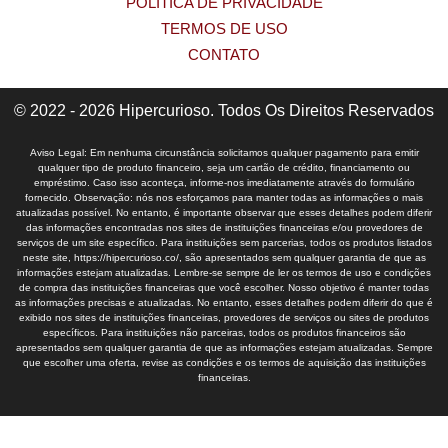
POLÍTICA DE PRIVACIDADE
TERMOS DE USO
CONTATO
© 2022 - 2026 Hipercurioso. Todos Os Direitos Reservados
Aviso Legal: Em nenhuma circunstância solicitamos qualquer pagamento para emitir
qualquer tipo de produto financeiro, seja um cartão de crédito, financiamento ou
empréstimo. Caso isso aconteça, informe-nos imediatamente através do formulário
fornecido. Observação: nós nos esforçamos para manter todas as informações o mais
atualizadas possível. No entanto, é importante observar que esses detalhes podem diferir
das informações encontradas nos sites de instituições financeiras e/ou provedores de
serviços de um site específico. Para instituições sem parcerias, todos os produtos listados
neste site, https://hipercurioso.co/, são apresentados sem qualquer garantia de que as
informações estejam atualizadas. Lembre-se sempre de ler os termos de uso e condições
de compra das instituições financeiras que você escolher. Nosso objetivo é manter todas
as informações precisas e atualizadas. No entanto, esses detalhes podem diferir do que é
exibido nos sites de instituições financeiras, provedores de serviços ou sites de produtos
específicos. Para instituições não parceiras, todos os produtos financeiros são
apresentados sem qualquer garantia de que as informações estejam atualizadas. Sempre
que escolher uma oferta, revise as condições e os termos de aquisição das instituições
financeiras.