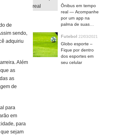
Ônibus em tempo
real — Acompanhe
por um app na
palma de suas
ado de
mãos
 Assim sendo,
Futebol
22/03/2021
cê adquiriu
Globo esporte –
Fique por dentro
dos esportes em
arreira. Além
seu celular
 que as
odas as
gagem de
al para
xarão em
cidade, para
s que sejam