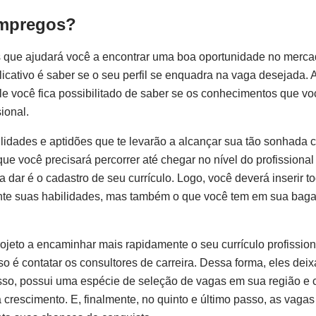
empregos?
s que ajudará você a encontrar uma boa oportunidade no merc
plicativo é saber se o seu perfil se enquadra na vaga desejada.
le você fica possibilitado de saber se os conhecimentos que vo
ional.
ilidades e aptidões que te levarão a alcançar sua tão sonhada c
ue você precisará percorrer até chegar no nível do profissional
dar é o cadastro de seu currículo. Logo, você deverá inserir t
ente suas habilidades, mas também o que você tem em sua ba
ojeto a encaminhar mais rapidamente o seu currículo profission
o é contatar os consultores de carreira. Dessa forma, eles dei
isso, possui uma espécie de seleção de vagas em sua região e 
crescimento. E, finalmente, no quinto e último passo, as vaga