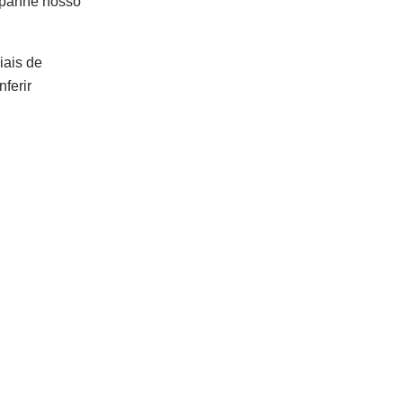
mpanhe nosso
iais de
ferir