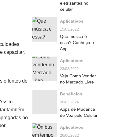
eletrizantes no
celular
Aplicativos
15/03/2022
Que música é
essa? Conheça o
iculdades
App
e capacitar.
Aplicativos
23/08/2022
Veja Como Vender
 e fontes de
no Mercado Livre
Benefícios
 Assim
20/03/2024
Apps de Mudança
tar também.
de Voz pelo Celular
empregadas no
por
Aplicativos
26/06/2022