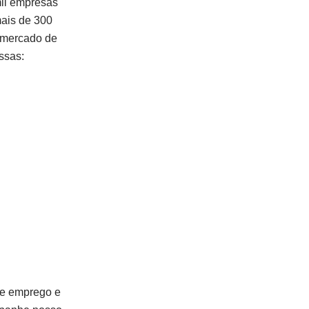
mil empresas
mais de 300
o mercado de
ssas:
de emprego e