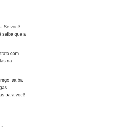
s. Se você
cê saiba que a
ntrato com
das na
rego, saiba
agas
as para você