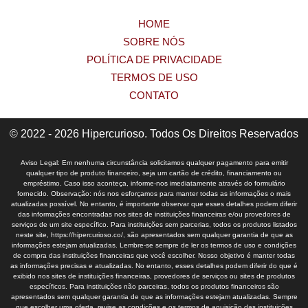
HOME
SOBRE NÓS
POLÍTICA DE PRIVACIDADE
TERMOS DE USO
CONTATO
© 2022 - 2026 Hipercurioso. Todos Os Direitos Reservados
Aviso Legal: Em nenhuma circunstância solicitamos qualquer pagamento para emitir
qualquer tipo de produto financeiro, seja um cartão de crédito, financiamento ou
empréstimo. Caso isso aconteça, informe-nos imediatamente através do formulário
fornecido. Observação: nós nos esforçamos para manter todas as informações o mais
atualizadas possível. No entanto, é importante observar que esses detalhes podem diferir
das informações encontradas nos sites de instituições financeiras e/ou provedores de
serviços de um site específico. Para instituições sem parcerias, todos os produtos listados
neste site, https://hipercurioso.co/, são apresentados sem qualquer garantia de que as
informações estejam atualizadas. Lembre-se sempre de ler os termos de uso e condições
de compra das instituições financeiras que você escolher. Nosso objetivo é manter todas
as informações precisas e atualizadas. No entanto, esses detalhes podem diferir do que é
exibido nos sites de instituições financeiras, provedores de serviços ou sites de produtos
específicos. Para instituições não parceiras, todos os produtos financeiros são
apresentados sem qualquer garantia de que as informações estejam atualizadas. Sempre
que escolher uma oferta, revise as condições e os termos de aquisição das instituições