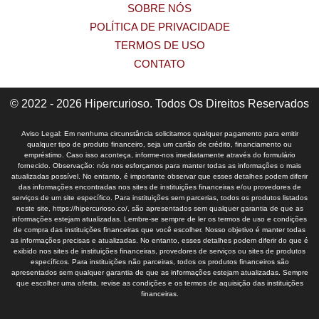
SOBRE NÓS
POLÍTICA DE PRIVACIDADE
TERMOS DE USO
CONTATO
© 2022 - 2026 Hipercurioso. Todos Os Direitos Reservados
Aviso Legal: Em nenhuma circunstância solicitamos qualquer pagamento para emitir
qualquer tipo de produto financeiro, seja um cartão de crédito, financiamento ou
empréstimo. Caso isso aconteça, informe-nos imediatamente através do formulário
fornecido. Observação: nós nos esforçamos para manter todas as informações o mais
atualizadas possível. No entanto, é importante observar que esses detalhes podem diferir
das informações encontradas nos sites de instituições financeiras e/ou provedores de
serviços de um site específico. Para instituições sem parcerias, todos os produtos listados
neste site, https://hipercurioso.co/, são apresentados sem qualquer garantia de que as
informações estejam atualizadas. Lembre-se sempre de ler os termos de uso e condições
de compra das instituições financeiras que você escolher. Nosso objetivo é manter todas
as informações precisas e atualizadas. No entanto, esses detalhes podem diferir do que é
exibido nos sites de instituições financeiras, provedores de serviços ou sites de produtos
específicos. Para instituições não parceiras, todos os produtos financeiros são
apresentados sem qualquer garantia de que as informações estejam atualizadas. Sempre
que escolher uma oferta, revise as condições e os termos de aquisição das instituições
financeiras.