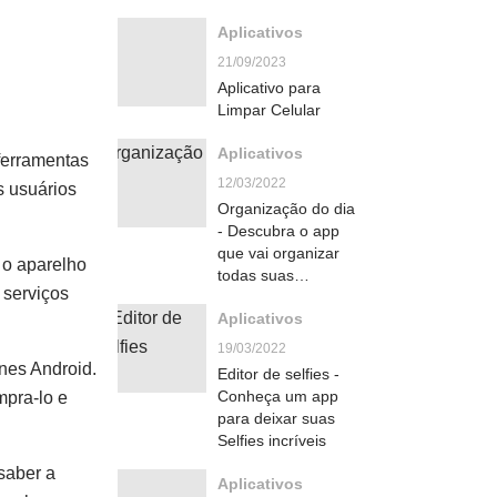
Aplicativos
21/09/2023
Aplicativo para
Limpar Celular
Aplicativos
 ferramentas
12/03/2022
s usuários
Organização do dia
- Descubra o app
que vai organizar
 o aparelho
todas suas
 serviços
atividades diárias
Aplicativos
19/03/2022
ones Android.
Editor de selfies -
Conheça um app
mpra-lo e
para deixar suas
Selfies incríveis
saber a
Aplicativos