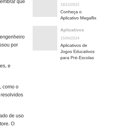
 lembrar que
18/12/2022
Conheça o
Aplicativo Megaflix
Aplicativos
o engenheiro
15/04/2024
assou por
Aplicativos de
Jogos Educativos
para Pré-Escolas
es, e
e, como o
 resolvidos
tado de uso
tore. O