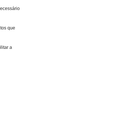
necessário
ntos que
itar a