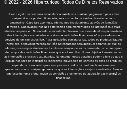
© 2022 - 2026 Hipercurioso. Todos Os Direitos Reservados
Aviso Legal: Em nenhuma circunstância solicitamos qualquer pagamento para emitir
qualquer tipo de produto financeiro, seja um cartão de crédito, financiamento ou
empréstimo. Caso isso aconteça, informe-nos imediatamente através do formulário
fornecido. Observação: nós nos esforçamos para manter todas as informações o mais
atualizadas possível. No entanto, é importante observar que esses detalhes podem diferir
das informações encontradas nos sites de instituições financeiras e/ou provedores de
serviços de um site específico. Para instituições sem parcerias, todos os produtos listados
neste site, https://hipercurioso.co/, são apresentados sem qualquer garantia de que as
informações estejam atualizadas. Lembre-se sempre de ler os termos de uso e condições
de compra das instituições financeiras que você escolher. Nosso objetivo é manter todas
as informações precisas e atualizadas. No entanto, esses detalhes podem diferir do que é
exibido nos sites de instituições financeiras, provedores de serviços ou sites de produtos
específicos. Para instituições não parceiras, todos os produtos financeiros são
apresentados sem qualquer garantia de que as informações estejam atualizadas. Sempre
que escolher uma oferta, revise as condições e os termos de aquisição das instituições
financeiras.