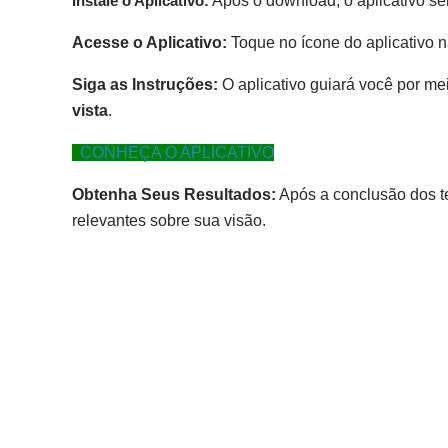
Instale o Aplicativo:
Após o download, o aplicativo ser
Acesse o Aplicativo:
Toque no ícone do aplicativo na 
Siga as Instruções:
O aplicativo guiará você por mei
vista
.
CONHEÇA O APLICATIVO
Obtenha Seus Resultados:
Após a conclusão dos te
relevantes sobre sua visão.