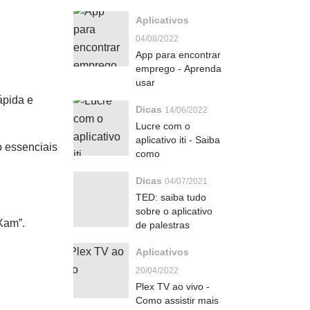
Aplicativos
04/08/2022
App para encontrar
emprego - Aprenda
usar
ápida e
Dicas
14/06/2022
Lucre com o
aplicativo iti - Saiba
o essenciais
como
Dicas
04/07/2021
TED: saiba tudo
sobre o aplicativo
Xam”.
de palestras
Aplicativos
20/04/2022
Plex TV ao vivo -
Como assistir mais