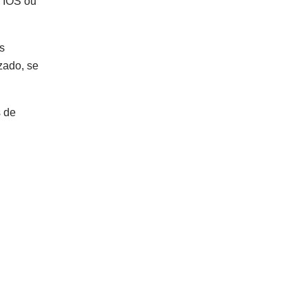
, IOS ou
s
izado, se
s de