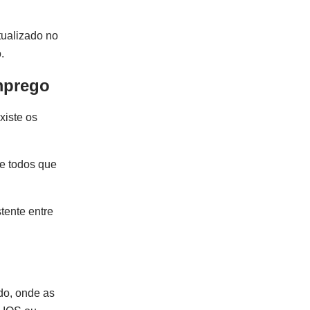
tualizado no
.
emprego
xiste os
de todos que
tente entre
ado, onde as