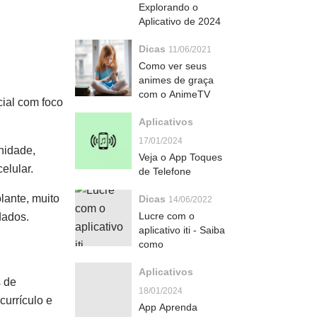
Explorando o
Aplicativo de 2024
Dicas
11/06/2021
Como ver seus
animes de graça
com o AnimeTV
ial com foco
Aplicativos
17/01/2024
nidade,
Veja o App Toques
elular.
de Telefone
lante, muito
Dicas
14/06/2022
Lucre com o
dados.
aplicativo iti - Saiba
como
Aplicativos
s de
18/01/2024
currículo e
App Aprenda