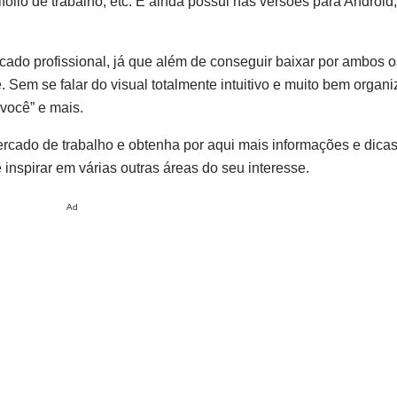
fólio de trabalho, etc. E ainda possui nas versões para Android
cado profissional, já que além de conseguir baixar por ambos o
ê. Sem se falar do visual totalmente intuitivo e muito bem organ
“você” e mais.
mercado de trabalho e obtenha por aqui mais informações e dica
e inspirar em várias outras áreas do seu interesse.
Ad