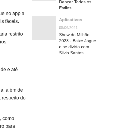
Dançar Todos os
Estilos
que no app a
Aplicativos
s fáceis.
05/06/2021
ia restrito
Show do Milhão
2023 - Baixe Jogue
ios.
e se divirta com
Silvio Santos
de e até
ua, além de
 respeito do
e, como
ro para