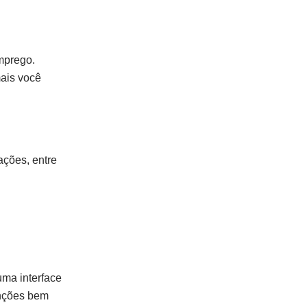
mprego.
mais você
ações, entre
uma interface
unções bem