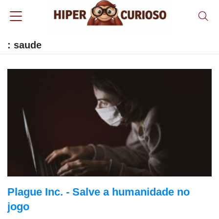
: saude
Plague Inc. - Salve a humanidade no
jogo