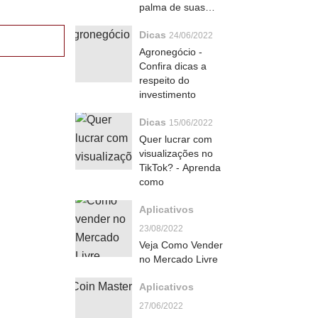
palma de suas
mãos
Dicas
24/06/2022
Agronegócio -
Confira dicas a
respeito do
investimento
Dicas
15/06/2022
Quer lucrar com
visualizações no
TikTok? - Aprenda
como
Aplicativos
23/08/2022
Veja Como Vender
no Mercado Livre
Aplicativos
27/06/2022