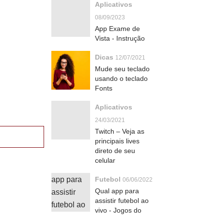
Aplicativos
08/09/2023
App Exame de
Vista - Instrução
Dicas
12/07/2021
Mude seu teclado
usando o teclado
Fonts
Aplicativos
24/03/2021
Twitch – Veja as
principais lives
direto de seu
celular
Futebol
06/06/2022
Qual app para
assistir futebol ao
vivo - Jogos do