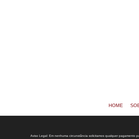
HOME
SO
Aviso Legal: Em nenhuma circunstância solicitamos qualquer pagamento para