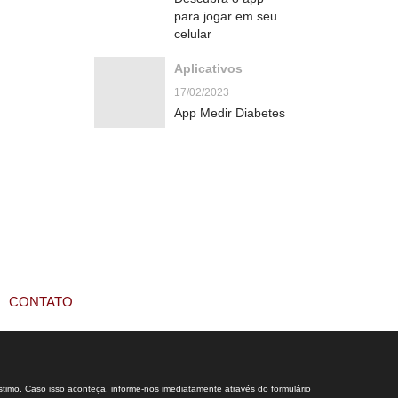
para jogar em seu
celular
Aplicativos
17/02/2023
App Medir Diabetes
CONTATO
stimo. Caso isso aconteça, informe-nos imediatamente através do formulário