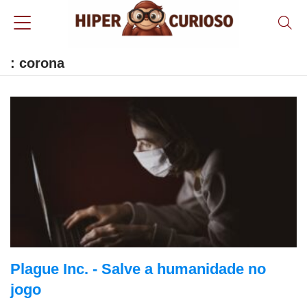
: corona
Plague Inc. - Salve a humanidade no
jogo