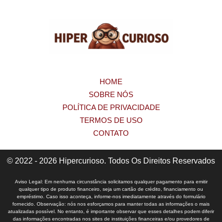
HOME
SOBRE NÓS
POLÍTICA DE PRIVACIDADE
TERMOS DE USO
CONTATO
© 2022 - 2026 Hipercurioso. Todos Os Direitos Reservados
Aviso Legal: Em nenhuma circunstância solicitamos qualquer pagamento para emitir
qualquer tipo de produto financeiro, seja um cartão de crédito, financiamento ou
empréstimo. Caso isso aconteça, informe-nos imediatamente através do formulário
fornecido. Observação: nós nos esforçamos para manter todas as informações o mais
atualizadas possível. No entanto, é importante observar que esses detalhes podem diferir
das informações encontradas nos sites de instituições financeiras e/ou provedores de